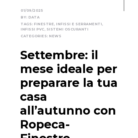
01/09/2025
BY:
DATA
TAGS:
FINESTRE
,
INFISSI E SERRAMENTI
,
INFISSI PVC
,
SISTEMI OSCURANTI
CATEGORIES:
NEWS
Settembre: il
mese ideale per
preparare la tua
casa
all’autunno con
Ropeca-