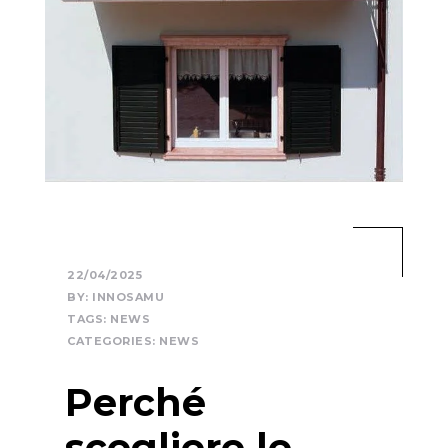
22/04/2025
BY:
INNOSAMU
TAGS:
NEWS
CATEGORIES:
NEWS
Perché
scegliere le