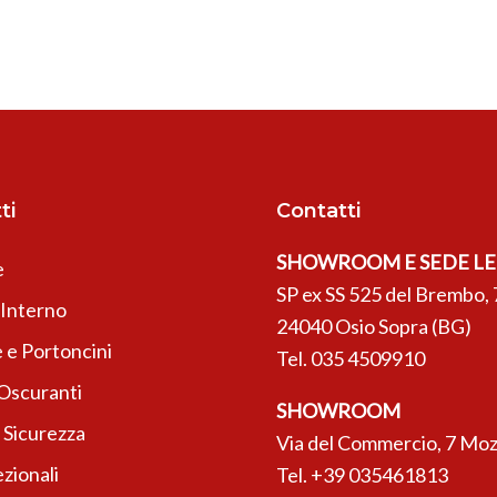
ti
Contatti
SHOWROOM E SEDE L
e
SP ex SS 525 del Brembo, 
’Interno
24040 Osio Sopra (BG)
 e Portoncini
Tel.
035 4509910
 Oscuranti
SHOWROOM
 Sicurezza
Via del Commercio, 7 Moz
zionali
Tel.
+39 035461813