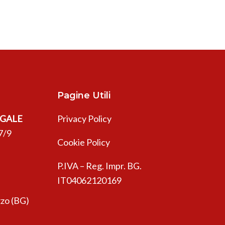
Pagine Utili
EGALE
Privacy Policy
7/9
Cookie Policy
P.IVA – Reg. Impr. BG.
IT04062120169
zo (BG)