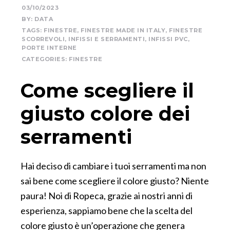
03/10/2023
BY:
DATA
TAGS:
FINESTRE
,
FINESTRE MADE IN ITALY
,
FINESTRE
SCORREVOLI
,
INFISSI E SERRAMENTI
,
INFISSI PVC
,
PORTE INTERNE
CATEGORIES:
FINESTRE
Come scegliere il
giusto colore dei
serramenti
Hai deciso di cambiare i tuoi serramenti ma non
sai bene come scegliere il colore giusto? Niente
paura! Noi di Ropeca, grazie ai nostri anni di
esperienza, sappiamo bene che la scelta del
colore giusto è un’operazione che genera