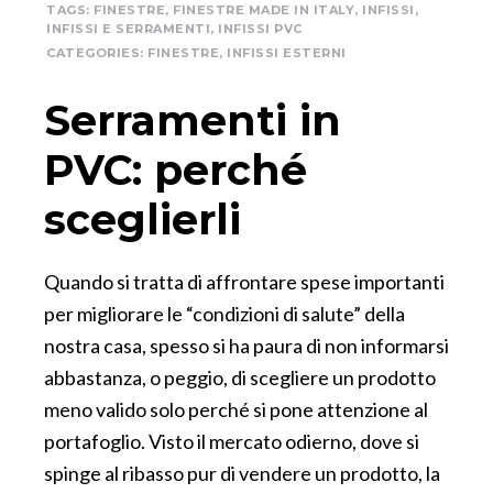
TAGS:
FINESTRE
,
FINESTRE MADE IN ITALY
,
INFISSI
,
INFISSI E SERRAMENTI
,
INFISSI PVC
CATEGORIES:
FINESTRE
,
INFISSI ESTERNI
Serramenti in
PVC: perché
sceglierli
Quando si tratta di affrontare spese importanti
per migliorare le “condizioni di salute” della
nostra casa, spesso si ha paura di non informarsi
abbastanza, o peggio, di scegliere un prodotto
meno valido solo perché si pone attenzione al
portafoglio. Visto il mercato odierno, dove si
spinge al ribasso pur di vendere un prodotto, la