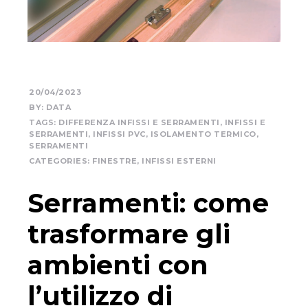
20/04/2023
BY:
DATA
TAGS:
DIFFERENZA INFISSI E SERRAMENTI
,
INFISSI E
SERRAMENTI
,
INFISSI PVC
,
ISOLAMENTO TERMICO
,
SERRAMENTI
CATEGORIES:
FINESTRE
,
INFISSI ESTERNI
Serramenti: come
trasformare gli
ambienti con
l’utilizzo di