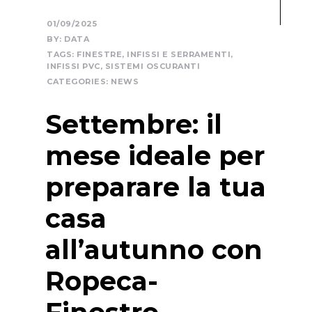
01/09/2025
BY:
DATA
TAGS:
FINESTRE
,
INFISSI E SERRAMENTI
,
INFISSI PVC
,
SISTEMI OSCURANTI
CATEGORIES:
NEWS
Settembre: il
mese ideale per
preparare la tua
casa
all’autunno con
Ropeca-