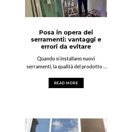
Posa in opera dei
serramenti: vantaggi e
errori da evitare
Quando si installano nuovi
serramenti, la qualità del prodotto è
solo metà del lavoro. La corretta
posa in opera dei
READ MORE