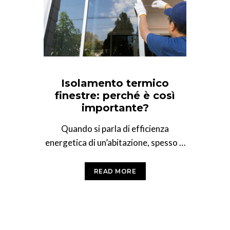
Isolamento termico
finestre: perché è così
importante?
Quando si parla di efficienza
energetica di un’abitazione, spesso si
pensa al cappotto termico o agli
impianti di riscaldamento. In
READ MORE