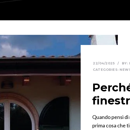
22/04/2025
/
BY:
CATEGORIES:
NEW
Perché
finest
Quando pensi di 
prima cosa che ti