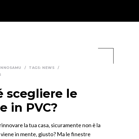
INNOSAMU
/
TAGS:
NEWS
/
S
 scegliere le
re in PVC?
rinnovare la tua casa, sicuramente non è la
 viene in mente, giusto? Ma le finestre