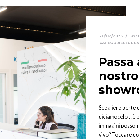
20/02/2025
/
BY:
CATEGORIES:
UNCA
Passa 
nostr
showr
Scegliere porte 
diciamocelo… è p
immagini possono
vivo? Toccare con