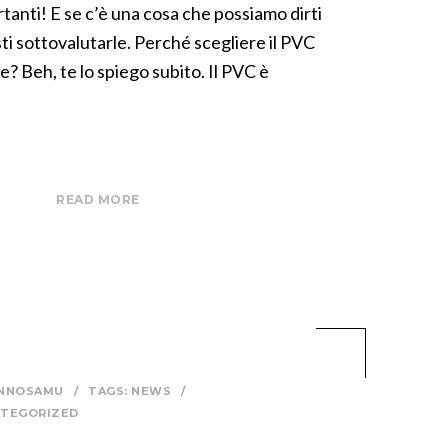
tanti! E se c’è una cosa che possiamo dirti
ti sottovalutarle. Perché scegliere il PVC
re? Beh, te lo spiego subito. Il PVC è
READ MORE
INNOSAMU
/
TAGS:
NEWS
/
TEGORIZED