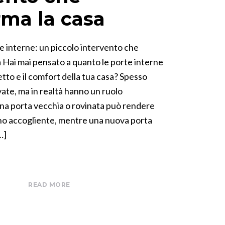
rma la casa
e interne: un piccolo intervento che
a Hai mai pensato a quanto le porte interne
etto e il comfort della tua casa? Spesso
ate, ma in realtà hanno un ruolo
na porta vecchia o rovinata può rendere
o accogliente, mentre una nuova porta
…]
READ MORE