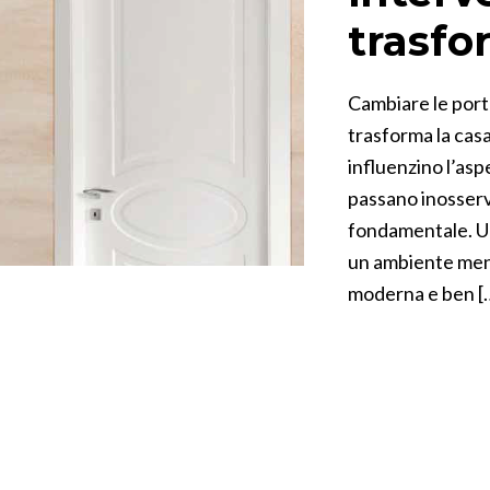
trasfo
Cambiare le port
trasforma la cas
influenzino l’asp
passano inosserv
fondamentale. U
un ambiente men
moderna e ben [