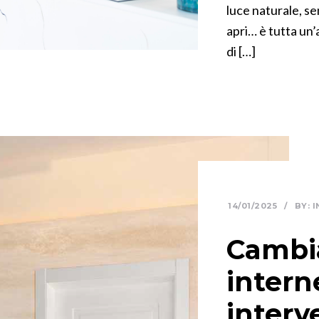
luce naturale, se
apri… è tutta un
di […]
14/01/2025
/
BY:
I
Cambia
intern
interv