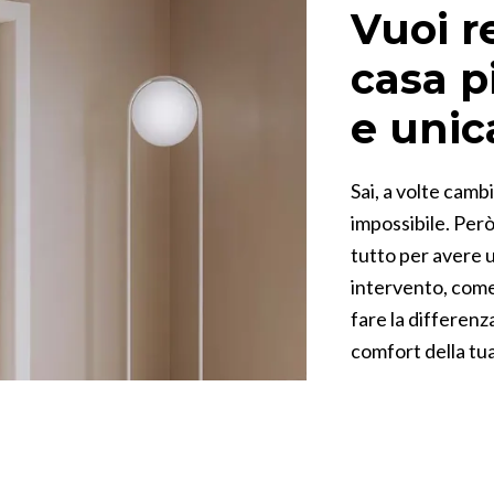
Vuoi r
casa p
e unic
Sai, a volte cam
impossibile. Però
tutto per avere 
intervento, come
fare la differenza
comfort della tu