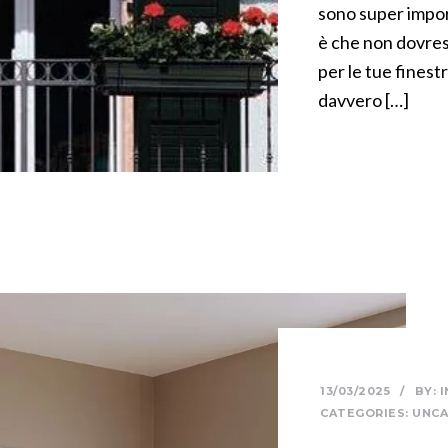
sono super impor
è che non dovres
per le tue finest
davvero […]
13/03/2025
/
BY:
CATEGORIES:
UNCA