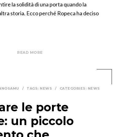
ntire la solidità di una porta quando la
’altra storia. Ecco perché Ropeca ha deciso
READ MORE
NNOSAMU
/
TAGS:
NEWS
/
CATEGORIES:
NEWS
re le porte
e: un piccolo
ento che