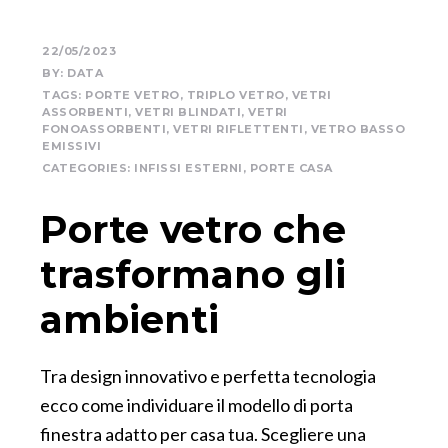
22/05/2023
BY:
DATA
TAGS:
PORTE VETRO
,
TRIPLO VETRO
,
VETRI
ASSORBENTI
,
VETRI BLINDATI
,
VETRI
FONOASSORBENTI
,
VETRI RIFLETTENTI
,
VETRO BASSO
EMISSIVI
CATEGORIES:
INFISSI ESTERNI
,
PORTE CASA
Porte vetro che
trasformano gli
ambienti
Tra design innovativo e perfetta tecnologia
ecco come individuare il modello di porta
finestra adatto per casa tua. Scegliere una