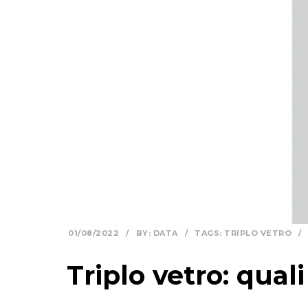
01/08/2022
/
BY:
DATA
/
TAGS:
TRIPLO VETRO
/
Triplo vetro: qual