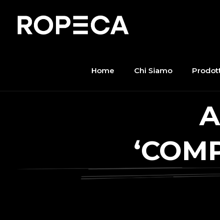
Home
Chi Siamo
Prodott
A
‘COM