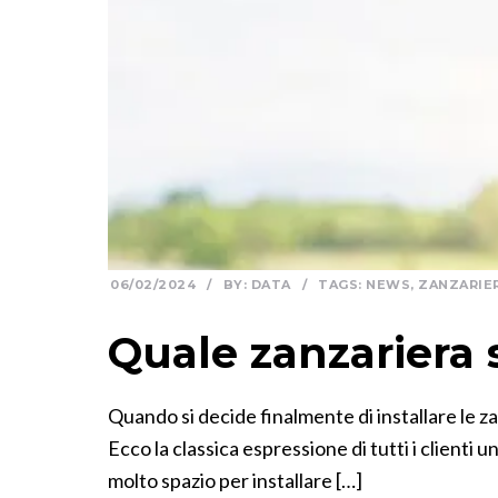
06/02/2024
/
BY:
DATA
/
TAGS:
NEWS
,
ZANZARIE
Quale zanzariera 
Quando si decide finalmente di installare le z
Ecco la classica espressione di tutti i clienti
molto spazio per installare […]