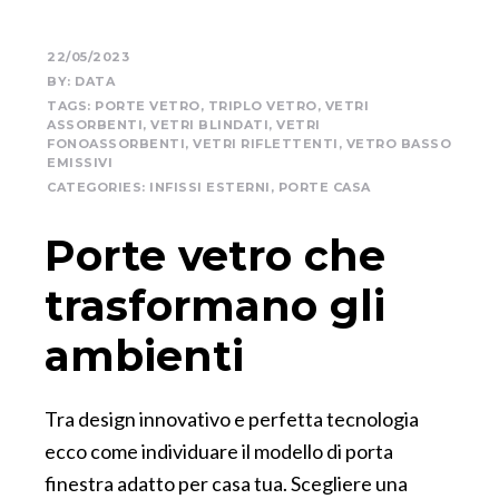
22/05/2023
BY:
DATA
TAGS:
PORTE VETRO
,
TRIPLO VETRO
,
VETRI
ASSORBENTI
,
VETRI BLINDATI
,
VETRI
FONOASSORBENTI
,
VETRI RIFLETTENTI
,
VETRO BASSO
EMISSIVI
CATEGORIES:
INFISSI ESTERNI
,
PORTE CASA
Porte vetro che
trasformano gli
ambienti
Tra design innovativo e perfetta tecnologia
ecco come individuare il modello di porta
finestra adatto per casa tua. Scegliere una