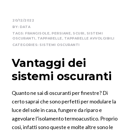
20/12/2022
BY:
DATA
TAGS:
FRANGISOLE
,
PERSIANE
,
SCURI
,
SISTEMI
OSCURANTI
,
TAPPARELLE
,
TAPPARELLE AVVOLGIBILI
CATEGORIES:
SISTEMI OSCURANTI
Vantaggi dei
sistemi oscuranti
Quanto ne sai di oscuranti per finestre? Di
certo saprai che sono perfetti per modulare la
luce del sole in casa, fungere da riparo e
agevolare l’isolamento termoacustico. Proprio
così, infatti sono queste e molte altre sono le