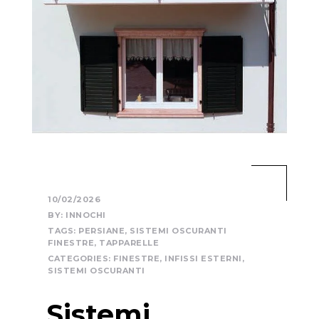
10/02/2026
BY:
INNOCHI
TAGS:
PERSIANE
,
SISTEMI OSCURANTI
FINESTRE
,
TAPPARELLE
CATEGORIES:
FINESTRE
,
INFISSI ESTERNI
,
SISTEMI OSCURANTI
Sistemi