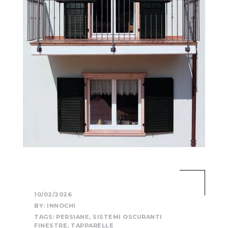
10/02/2026
BY:
INNOCHI
TAGS:
PERSIANE
,
SISTEMI OSCURANTI
FINESTRE
,
TAPPARELLE