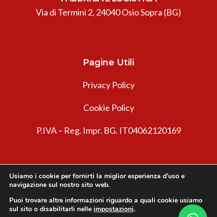
Via di Termini 2, 24040 Osio Sopra (BG)
Pagine Utili
Privacy Policy
Cookie Policy
P.IVA – Reg. Impr. BG. IT04062120169
Usiamo i cookie per fornirti la miglior esperienza d'uso e
navigazione sul nostro sito web.
Puoi trovare altre informazioni riguardo a quali cookie usiamo
sul sito o disabilitarli nelle
impostazioni
.
Innovea © 2026. Tutti i diritti riservati.