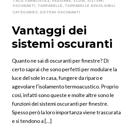
TAGS:
FRANGISOLE
,
PERSIANE
,
SCURI
,
SISTEMI
OSCURANTI
,
TAPPARELLE
,
TAPPARELLE AVVOLGIBILI
CATEGORIES:
SISTEMI OSCURANTI
Vantaggi dei
sistemi oscuranti
Quanto ne sai di oscuranti per finestre? Di
certo saprai che sono perfetti per modulare la
luce del sole in casa, fungere da riparo e
agevolare l’isolamento termoacustico. Proprio
così, infatti sono queste e molte altre sono le
funzioni dei sistemi oscuranti per finestre.
Spesso però la loro importanza viene trascurata
e si tendono a […]