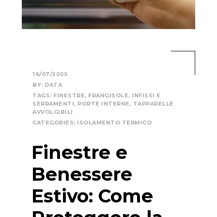
16/07/2025
BY:
DATA
TAGS:
FINESTRE
,
FRANGISOLE
,
INFISSI E
SERRAMENTI
,
PORTE INTERNE
,
TAPPARELLE
AVVOLGIBILI
CATEGORIES:
ISOLAMENTO TERMICO
Finestre e
Benessere
Estivo: Come