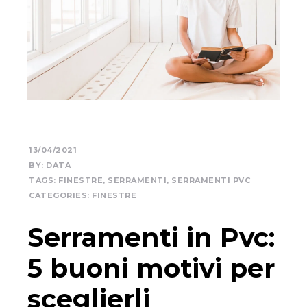
13/04/2021
BY:
DATA
TAGS:
FINESTRE
,
SERRAMENTI
,
SERRAMENTI PVC
CATEGORIES:
FINESTRE
Serramenti in Pvc:
5 buoni motivi per
sceglierli