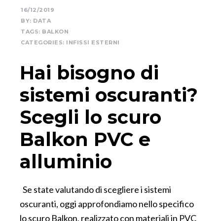
16/12/2019
BY:
DATA
TAGS:
BALKON
CATEGORIES:
INFISSI ESTERNI
Hai bisogno di
sistemi oscuranti?
Scegli lo scuro
Balkon PVC e
alluminio
Se state valutando di scegliere i sistemi
oscuranti, oggi approfondiamo nello specifico
lo scuro Balkon, realizzato con materiali in PVC