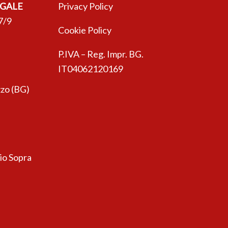
EGALE
Privacy Policy
7/9
Cookie Policy
P.IVA – Reg. Impr. BG.
IT04062120169
zo (BG)
sio Sopra