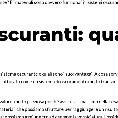
nte? E i materiali sono davvero funzionali? I sistemi oscura
scuranti: qu
 sistema oscurante e quali sono i suoi vantaggi. A cosa serv
 strutturato come un sistema di oscuramento molto tradizion
 di valore, molto preziosa poiché assicura il massimo della re
ateriali che possiamo sfruttare per raggiungere un risultat
tura: possiamo aggiungere ad esempio la verniciatura, l’oss