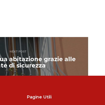
NEXT POST
ua abitazione grazie alle
te di sicurezza
Pagine Utili