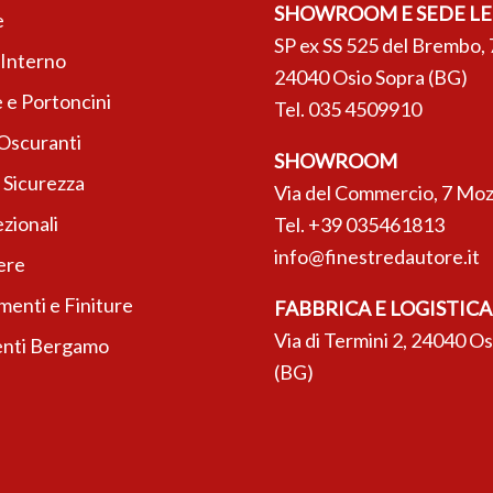
SHOWROOM E SEDE L
e
SP ex SS 525 del Brembo, 
’Interno
24040 Osio Sopra (BG)
 e Portoncini
Tel.
035 4509910
 Oscuranti
SHOWROOM
 Sicurezza
Via del Commercio, 7 Moz
zionali
Tel.
+39 035461813
info@finestredautore.it
ere
enti e Finiture
FABBRICA E LOGISTICA
Via di Termini 2, 24040 O
nti Bergamo
(BG)