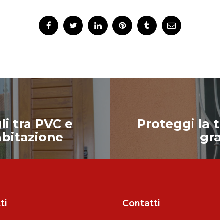
li tra PVC e
Proteggi la t
abitazione
gra
ti
Contatti