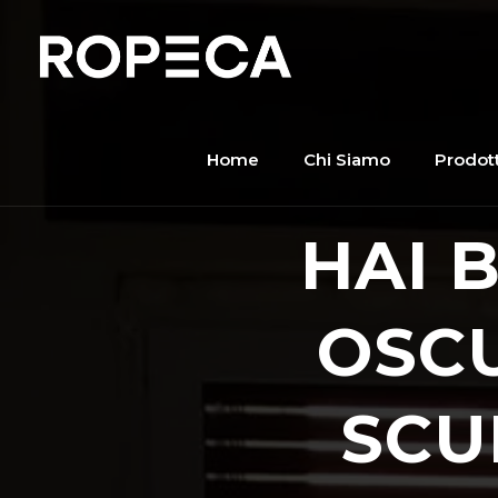
Home
Chi Siamo
Prodott
HAI 
OSCU
SCU