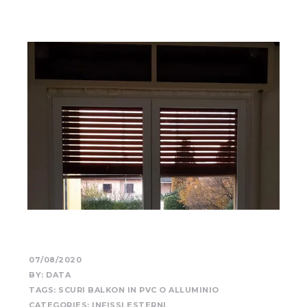
07/08/2020
BY:
DATA
TAGS:
SCURI BALKON IN PVC O ALLUMINIO
CATEGORIES:
INFISSI ESTERNI