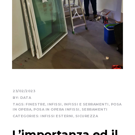
23/02/2023
BY:
DATA
TAGS:
FINESTRE
,
INFISSI
,
INFISSI E SERRAMENTI
,
POSA
IN OPERA
,
POSA IN OPERA INFISSI
,
SERRAMENTI
CATEGORIES:
INFISSI ESTERNI
,
SICUREZZA
L’importanza ed il