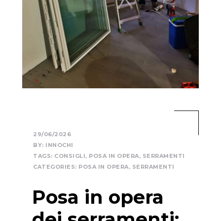
29/06/2026
BY:
INNOCHI
TAGS:
CONSIGLI
,
POSA IN OPERA
,
SERRAMENTI
CATEGORIES:
POSA IN OPERA
,
SERRAMENTI
Posa in opera
dei serramenti: