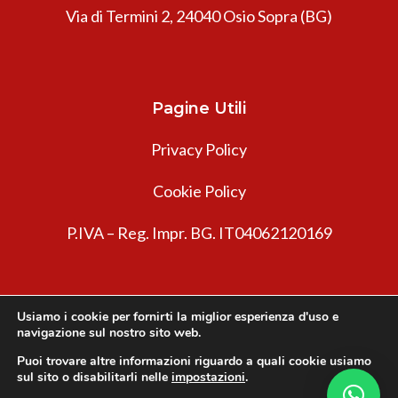
Via di Termini 2, 24040 Osio Sopra (BG)
Pagine Utili
Privacy Policy
Cookie Policy
P.IVA – Reg. Impr. BG. IT04062120169
Usiamo i cookie per fornirti la miglior esperienza d'uso e
navigazione sul nostro sito web.
Puoi trovare altre informazioni riguardo a quali cookie usiamo
sul sito o disabilitarli nelle
impostazioni
.
Innovea © 2026. Tutti i diritti riservati.