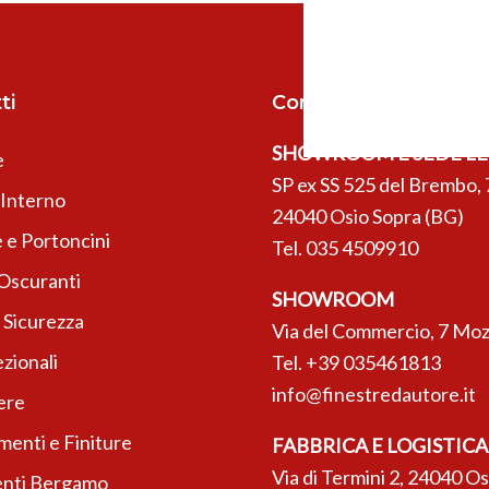
ti
Contatti
SHOWROOM E SEDE L
e
SP ex SS 525 del Brembo, 
’Interno
24040 Osio Sopra (BG)
 e Portoncini
Tel.
035 4509910
 Oscuranti
SHOWROOM
 Sicurezza
Via del Commercio, 7 Moz
zionali
Tel.
+39 035461813
info@finestredautore.it
ere
enti e Finiture
FABBRICA E LOGISTICA
Via di Termini 2, 24040 O
nti Bergamo