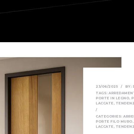
23/06/2025
/
BY:
TAGS:
ARREDAMEN
PORTE IN LEGNO
,
P
LACCATE
,
TENDENZ
/
CATEGORIES:
ARR
PORTE FILO MURO
LACCATE
,
TENDENZ