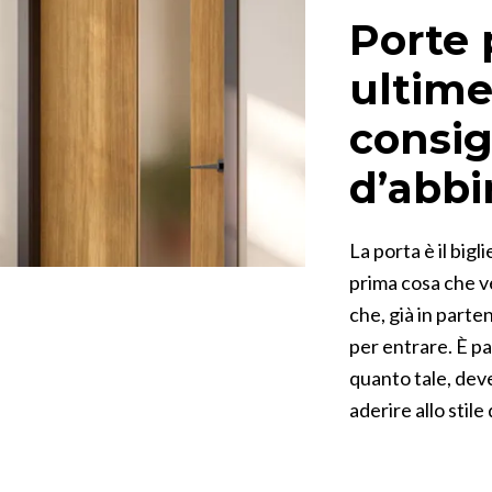
Porte 
ultime
consig
d’abb
La porta è il bigl
prima cosa che v
che, già in parten
per entrare. È p
quanto tale, deve
aderire allo stile