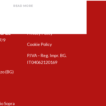
READ MORE
Pagine Utili
EGALE
Privacy Policy
7/9
Cookie Policy
P.IVA – Reg. Impr. BG.
IT04062120169
zo (BG)
sio Sopra