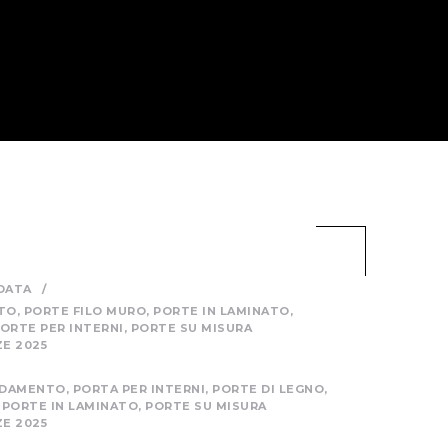
DATA
/
TO
,
PORTE FILO MURO
,
PORTE IN LAMINATO
,
ORTE PER INTERNI
,
PORTE SU MISURA
E 2025
EDAMENTO
,
PORTA PER INTERNI
,
PORTE DI LEGNO
,
,
PORTE IN LAMINATO
,
PORTE SU MISURA
E 2025