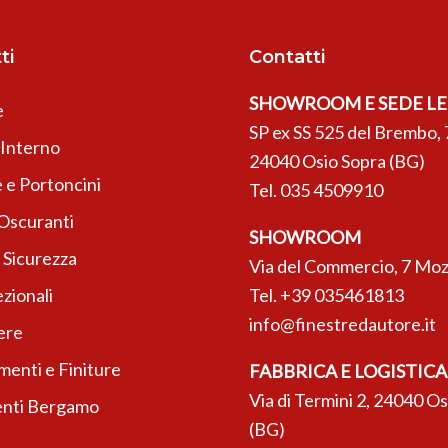
ti
Contatti
SHOWROOM E SEDE L
e
SP ex SS 525 del Brembo, 
’Interno
24040 Osio Sopra (BG)
 e Portoncini
Tel.
035 4509910
 Oscuranti
SHOWROOM
 Sicurezza
Via del Commercio, 7 Moz
zionali
Tel.
+39 035461813
info@finestredautore.it
ere
enti e Finiture
FABBRICA E LOGISTICA
Via di Termini 2, 24040 O
nti Bergamo
(BG)