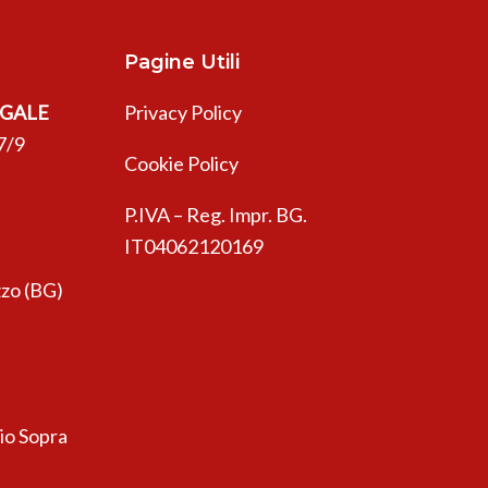
Pagine Utili
EGALE
Privacy Policy
7/9
Cookie Policy
P.IVA – Reg. Impr. BG.
IT04062120169
zo (BG)
sio Sopra