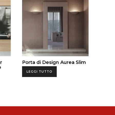
r
Porta di Design Aurea Slim
o
LEGGI TUTTO