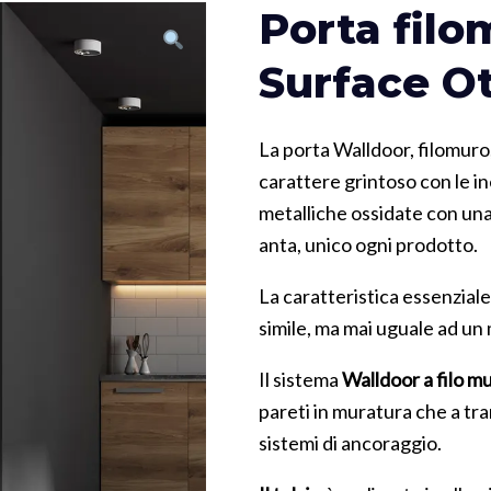
Porta fil
Surface O
La porta Walldoor, filomuro,
carattere grintoso con le in
metalliche ossidate con un
anta, unico ogni prodotto.
La caratteristica essenziale
simile, ma mai uguale ad un
Il sistema
Walldoor a filo m
pareti in muratura che a tra
sistemi di ancoraggio.