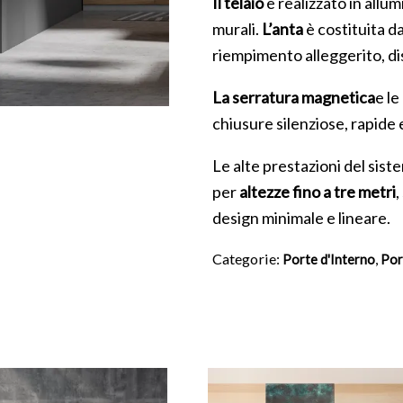
Il telaio
è realizzato in allum
murali.
L’anta
è costituita da
riempimento alleggerito, di
La serratura magnetica
e le
chiusure silenziose, rapide 
Le alte prestazioni del sis
per
altezze fino a tre metri
,
design minimale e lineare.
Categorie:
,
Porte d'Interno
Por