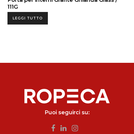
Porta per interni Grafite Ghianda Glass /
111G
LEGGI TUTTO
Puoi seguirci su: