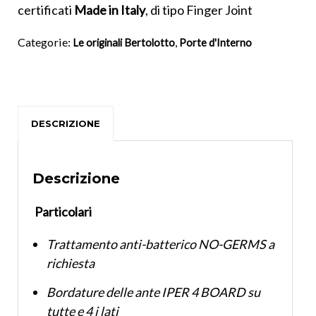
certificati
Made in Italy
, di tipo Finger Joint
Categorie:
,
Le originali Bertolotto
Porte d'Interno
DESCRIZIONE
Descrizione
Particolari
Trattamento anti-batterico NO-GERMS a
richiesta
Bordature delle ante IPER 4 BOARD su
tutte e 4 i lati