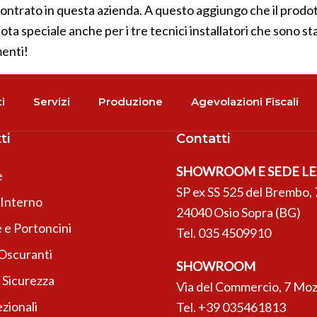
contrato in questa azienda. A questo aggiungo che il prodot
a speciale anche per i tre tecnici installatori che sono stat
menti!
i
Servizi
Produzione
Agevolazioni Fiscali
ti
Contatti
SHOWROOM E SEDE L
e
SP ex SS 525 del Brembo, 
’Interno
24040 Osio Sopra (BG)
 e Portoncini
Tel.
035 4509910
 Oscuranti
SHOWROOM
 Sicurezza
Via del Commercio, 7 Moz
zionali
Tel.
+39 035461813