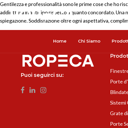
Gentilezza e professionalità sono le prime cose che ho ris
addirittura in anticipo rispetto a quanto concordato. Una not
spiegazione. Soddisfazione oltre ogni aspettativa, compli
Home
Chi Siamo
Prodott
Prodot
Finestr
Puoi seguirci su:
Porte d
Blindate
Sistemi
Grate di
Porte Se