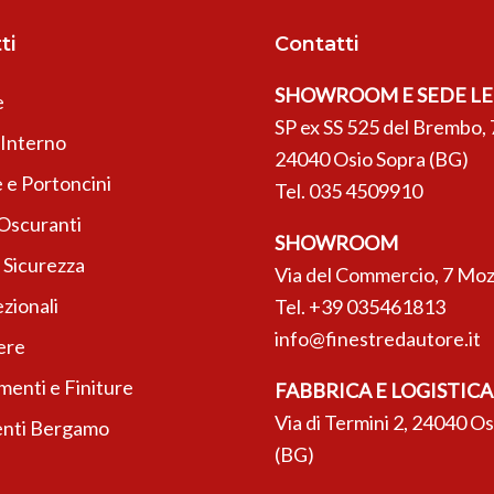
ti
Contatti
SHOWROOM E SEDE L
e
SP ex SS 525 del Brembo, 
’Interno
24040 Osio Sopra (BG)
 e Portoncini
Tel.
035 4509910
 Oscuranti
SHOWROOM
 Sicurezza
Via del Commercio, 7 Moz
zionali
Tel.
+39 035461813
info@finestredautore.it
ere
enti e Finiture
FABBRICA E LOGISTICA
Via di Termini 2, 24040 O
nti Bergamo
(BG)