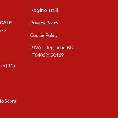
Pagine Utili
EGALE
Privacy Policy
7/9
Cookie Policy
P.IVA – Reg. Impr. BG.
IT04062120169
zo (BG)
sio Sopra