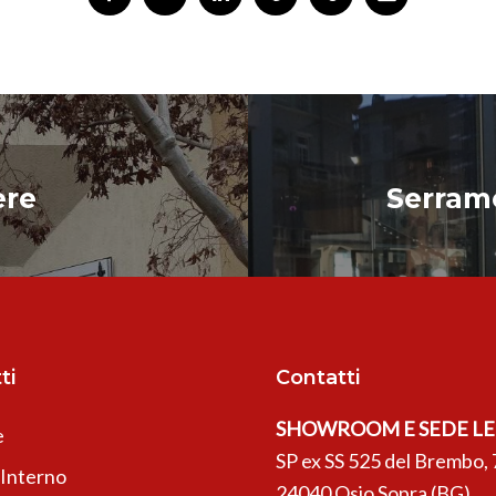
ere
Serrame
ti
Contatti
SHOWROOM E SEDE L
e
SP ex SS 525 del Brembo, 
’Interno
24040 Osio Sopra (BG)