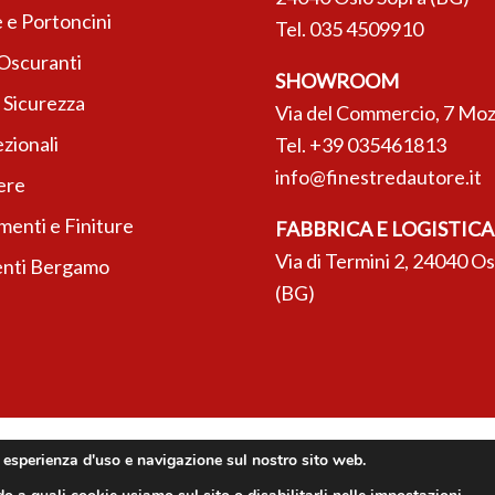
 e Portoncini
Tel.
035 4509910
 Oscuranti
SHOWROOM
 Sicurezza
Via del Commercio, 7 Moz
zionali
Tel.
+39 035461813
info@finestredautore.it
ere
enti e Finiture
FABBRICA E LOGISTICA
Via di Termini 2, 24040 O
nti Bergamo
(BG)
r esperienza d'uso e navigazione sul nostro sito web.
Innovea © 2026. Tutti i diritti riservati.