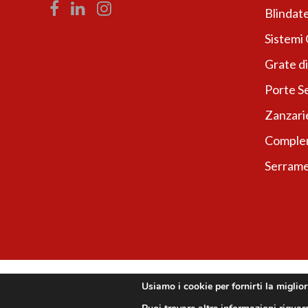
Blindate
Sistemi
Grate di
Porte Se
Zanzari
Complem
Serrame
Usiamo i cookie per fornirti la miglio