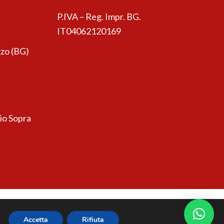
P.IVA – Reg. Impr. BG.
IT04062120169
zo (BG)
sio Sopra
Accetta
Rifiuta