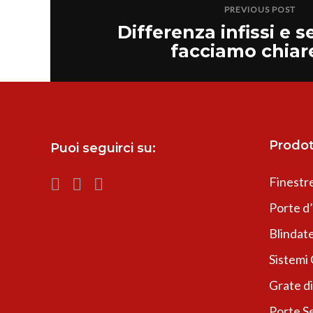
PREVIOUS POST
Differenza infissi e 
facciamo chiar
Prodot
Puoi seguirci su:
Finestr
Porte d
Blindate
Sistemi
Grate di
Porte Se