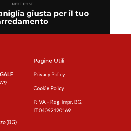
NEXT POST
aniglia giusta per il tuo
arredamento
Pagine Utili
EGALE
Privacy Policy
7/9
Cookie Policy
P.IVA – Reg. Impr. BG.
IT04062120169
zo (BG)