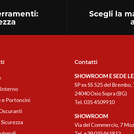
serramenti:
Scegli la m
ezza
ti
Contatti
SHOWROOM E SEDE L
e
SP ex SS 525 del Brembo, 
’Interno
24040 Osio Sopra (BG)
 e Portoncini
Tel.
035 4509910
 Oscuranti
SHOWROOM
 Sicurezza
Via del Commercio, 7 Moz
zionali
Tel.
+39 035461813