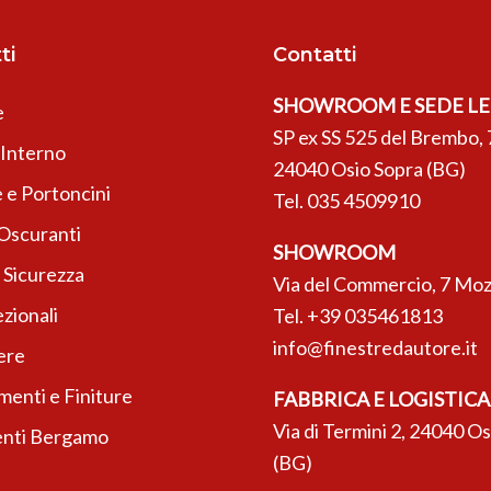
ti
Contatti
SHOWROOM E SEDE L
e
SP ex SS 525 del Brembo, 
’Interno
24040 Osio Sopra (BG)
 e Portoncini
Tel.
035 4509910
 Oscuranti
SHOWROOM
 Sicurezza
Via del Commercio, 7 Moz
zionali
Tel.
+39 035461813
info@finestredautore.it
ere
enti e Finiture
FABBRICA E LOGISTICA
Via di Termini 2, 24040 O
nti Bergamo
(BG)