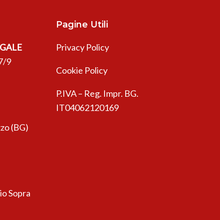
Pagine Utili
EGALE
Privacy Policy
7/9
Cookie Policy
P.IVA – Reg. Impr. BG.
IT04062120169
zo (BG)
sio Sopra